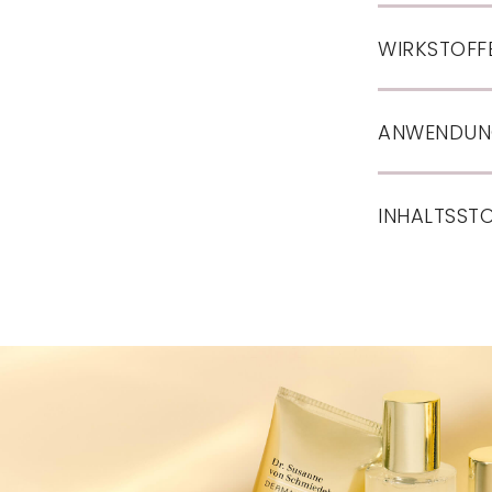
WIRKSTOFF
ANWENDU
INHALTSST