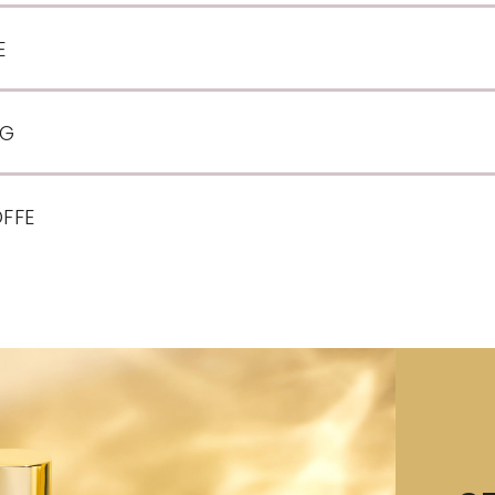
E
NG
OFFE